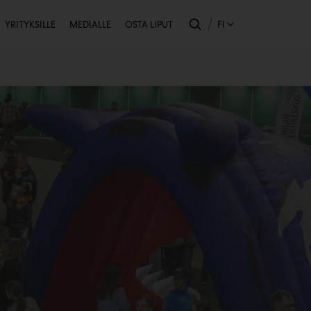
Toissijainen
FI
YRITYKSILLE
MEDIALLE
OSTA LIPUT