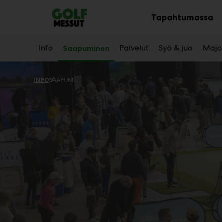
Main
Siirry
sisältöön
Tapahtumassa
Av
al
Info
Palvelut
Syö & juo
Majo
Saapuminen
INFO
SAAPUMINEN