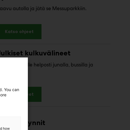
aavu autolla ja jätä se Messuparkkiin.
Katso ohjeet
Julkiset kulkuvälineet
ääset paikalle helposti junalla, bussilla ja
atikalla.
ed. You can
Katso ohjeet
more
Sisäänkäynnit
and how