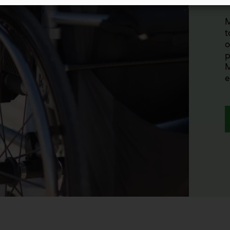
M
t
o
p
M
e