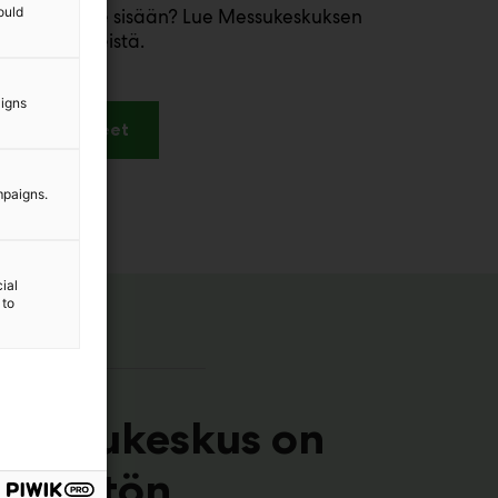
ould
istä pääsee sisään? Lue Messukeskuksen
isäänkäynneistä.
aigns
Katso ohjeet
mpaigns.
ial
 to
Messukeskus on
esteetön