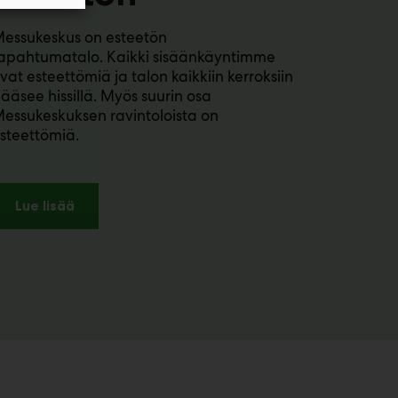
essukeskus on esteetön
apahtumatalo. Kaikki sisäänkäyntimme
vat esteettömiä ja talon kaikkiin kerroksiin
ääsee hissillä. Myös suurin osa
essukeskuksen ravintoloista on
steettömiä.
Lue lisää