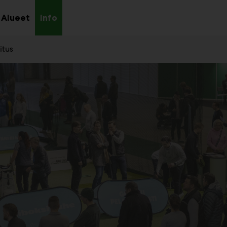
Alueet
Info
aa
Avaa
Avaa
avalikko
alavalikko
alavalikko
itus